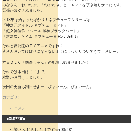
みなさん「ねぷねぷ」「ねぷねぷ」とコメントを頂き嬉しかったです。
緊張がほぐされました。
2013年は始まったばかり！ネプテューヌシリーズは
「神次元アイドル ネプテューヌＰＰ」
「超女神信仰 ノワール 激神ブラックハート」
「超次次元ゲイム ネプテューヌ Re；Birth1」
それと夏公開のＴＶアニメですね！
皆さんおいてけぼりにならないようにしっかりついてきて下さい～。
本日ＤＬＣ「鉄拳ちゃん」の配信も始まりました！
それでは本日はここまで。
水野がお届けしました。
次回の更新も刮目せよー！ぴょいーん。ぴょいーん。
カテゴリ
:
コメント
■新着記事■
皆さんお久しぶりです☆(03/28)