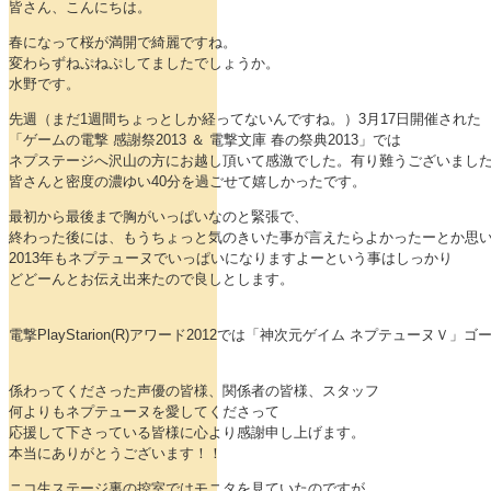
皆さん、こんにちは。
春になって桜が満開で綺麗ですね。
変わらずねぷねぷしてましたでしょうか。
水野です。
先週（まだ1週間ちょっとしか経ってないんですね。）3月17日開催された
「ゲームの電撃 感謝祭2013 ＆ 電撃文庫 春の祭典2013」では
ネプステージへ沢山の方にお越し頂いて感激でした。有り難うございまし
皆さんと密度の濃ゆい40分を過ごせて嬉しかったです。
最初から最後まで胸がいっぱいなのと緊張で、
終わった後には、もうちょっと気のきいた事が言えたらよかったーとか思
2013年もネプテューヌでいっぱいになりますよーという事はしっかり
どどーんとお伝え出来たので良しとします。
電撃PlayStarion(R)アワード2012では「神次元ゲイム ネプテューヌＶ
係わってくださった声優の皆様、関係者の皆様、スタッフ
何よりもネプテューヌを愛してくださって
応援して下さっている皆様に心より感謝申し上げます。
本当にありがとうございます！！
ニコ生ステージ裏の控室ではモニタを見ていたのですが